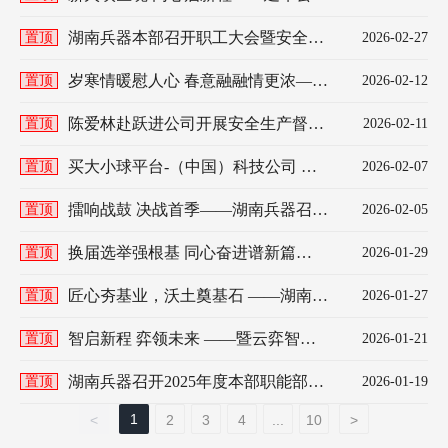
2026年度师徒结对仪式圆满举行
湖南兵器本部召开职工大会暨安全知
置顶
2026-02-27
识学习活动 寓教于乐开启“十五五”高
质量发展新篇章
岁寒情暖慰人心 春意融融情更浓——
置顶
2026-02-12
湖南兵器开展新春送温暖慰问活动
陈爱林赴跃进公司开展安全生产督导
置顶
2026-02-11
检查暨春节慰问活动
买大小球平台-（中国）科技公司 第
置顶
2026-02-07
二届第一次会员（职工）代表大会胜
利召开
擂响战鼓 决战首季——湖南兵器召开
置顶
2026-02-05
“开门红”生产经营调度会
换届选举强根基 同心奋进谱新篇
置顶
2026-01-29
—— 轻武所工会第四届第一次会员
（职工）代表大会圆满召开
匠心夯基业，沃土奠基石 ——湖南兵
置顶
2026-01-27
器永州火工园区项目奠基仪式圆满举
行
智启新程 弈领未来 ——暨云弈智能
置顶
2026-01-21
开业仪式圆满举行
湖南兵器召开2025年度本部职能部门
置顶
2026-01-19
述职测评会
1
<
2
3
4
...
10
>