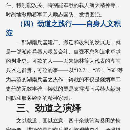
斗、特别能攻关、特别能奉献的载人航天精神等，
时刻地激励着军工人励志国防、发愤图强。
（四）劲道之践行——自身人文积
淀
一部湖南兵器建厂、搬迁和改制的发展史，就
是一部湖南兵器人艰苦奋斗、自强不息和追求卓越
的创业史。可歌的人——以朱德林等为代表的湖南
兵器之群贤，可泣的事——以“12.7”、“35”、“60”等
为典范的湖南兵器之杰作，铸就的不仅是彪炳军工
史册的无数丰碑，铸就的更是支撑湖南兵器人献身
国防和服务经济的精神家园。
三、劲道之演绎
文以载道，画以立意。四十余载沧海桑田的恢